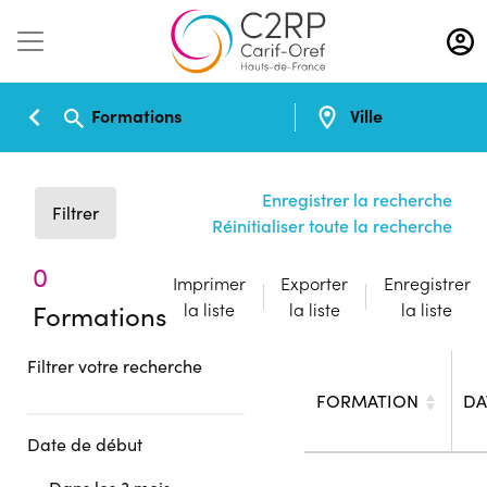
Aller
au
contenu
principal
Formations
Ville
Enregistrer la recherche
Filtrer
Réinitialiser toute la recherche
0
Imprimer
Exporter
Enregistrer
Formations
la liste
la liste
la liste
Filtrer votre recherche
FORMATION
DA
Date de début