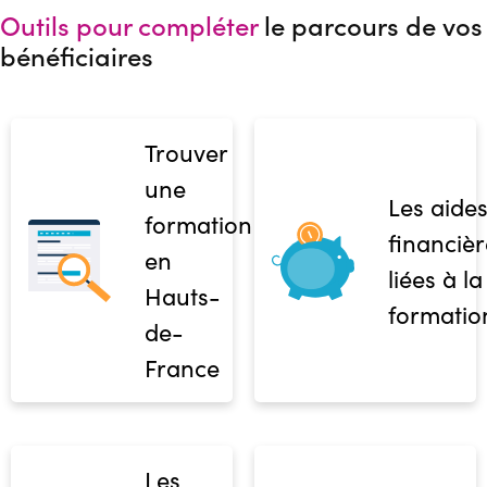
Outils pour compléter
le parcours de vos
bénéficiaires
Trouver
une
Les aide
formation
financièr
en
liées à la
Hauts-
formatio
de-
France
Les