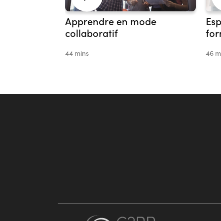
Apprendre en mode
Esp
collaboratif
for
44 mins
46 m