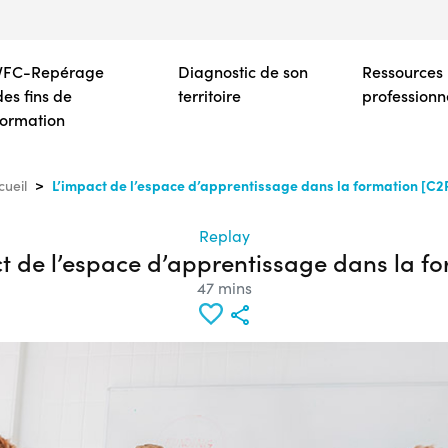
Aller
au
contenu
VFC-Repérage
Diagnostic de son
Ressources
principal
des fins de
territoire
professionn
formation
L’impact de l’espace d’apprentissage dans la formation [C2
cueil
Replay
t de l’espace d’apprentissage dans la f
47 mins