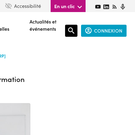
Accessibilité
En un clic
Actualités et
elles
événements
CONNEXION
Espace
RP]
connecté
guest
ormation