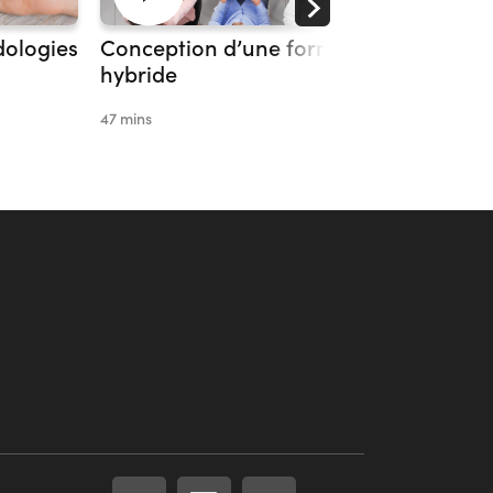
dologies
Conception d’une formation
L’utilis
hybride
Artifici
47 mins
116 mins