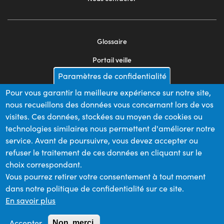
Glossaire
Footer
Portail veille
menu
Paramètres de confidentialité
Mentions légales
2
Pour vous garantir la meilleure expérience sur notre site,
Appels d'offres
nous recueillons des données vous concernant lors de vos
Plan du site
visites. Ces données, stockées au moyen de cookies ou
technologies similaires nous permettent d'améliorer notre
service. Avant de poursuivre, vous devez accepter ou
refuser le traitement de ces données en cliquant sur le
Nos financeurs
choix correspondant.
Vous pourrez retirer votre consentement à tout moment
dans notre politique de confidentialité sur ce site.
Membre du
En savoir plus
Accepter
Non, merci.