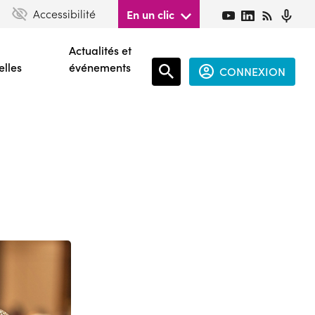
Accessibilité
En un clic
Actualités et
elles
événements
CONNEXION
Espace
connecté
guest