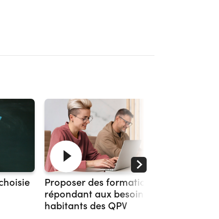
choisie
Proposer des formations
S'engag
répondant aux besoins des
les QPV
habitants des QPV
22 mins