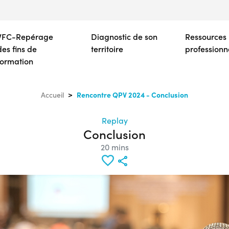
Aller
au
contenu
VFC-Repérage
Diagnostic de son
Ressources
principal
des fins de
territoire
professionn
formation
Rencontre QPV 2024 - Conclusion
Accueil
Replay
Conclusion
20 mins