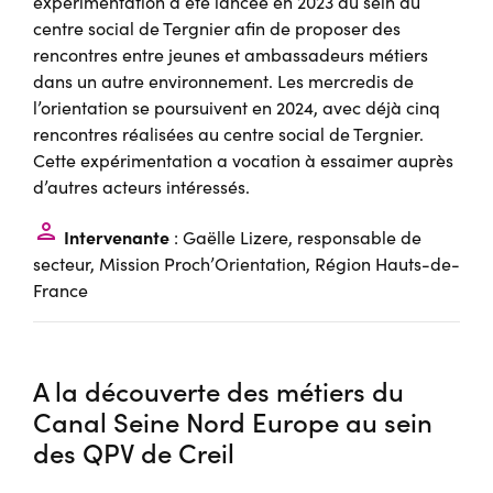
expérimentation a été lancée en 2023 au sein du
centre social de Tergnier afin de proposer des
rencontres entre jeunes et ambassadeurs métiers
dans un autre environnement. Les mercredis de
l’orientation se poursuivent en 2024, avec déjà cinq
rencontres réalisées au centre social de Tergnier.
Cette expérimentation a vocation à essaimer auprès
d’autres acteurs intéressés.
person
Intervenante
: Gaëlle Lizere, responsable de
secteur, Mission Proch’Orientation, Région Hauts-de-
France
A la découverte des métiers du
Canal Seine Nord Europe au sein
des QPV de Creil