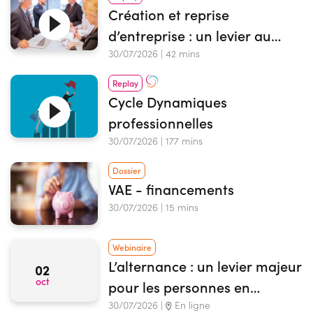
Création et reprise
d’entreprise : un levier au
service de la reconversion des
30/07/2026 | 42 mins
actifs
Replay
Cycle Dynamiques
professionnelles
30/07/2026 | 177 mins
Dossier
VAE - financements
30/07/2026 | 15 mins
Webinaire
L’alternance : un levier majeur
02
oct
pour les personnes en
situation de handicap
30/07/2026 |
En ligne