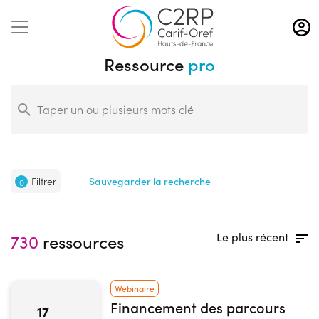
Aller
au
contenu
Ressource
pro
principal
Filtrer
Sauvegarder la recherche
0
Le plus récent
730
ressources
Webinaire
Financement des parcours
17