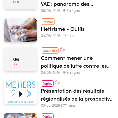
sep
VAE : panorama des
dispositifs mobilisables
06/08/2026 |
En ligne
Dossier
Illettrisme - Outils
04/08/2026 | 13 mins
Webinaire
Comment mener une
06
oct
politique de lutte contre les
violences sexistes et sexuelles
04/08/2026 |
En ligne
au sein des OF ?
Replay
Présentation des résultats
régionalisés de la prospective
des métiers et qualifications
03/08/2026 | 77 mins
2030
Replay