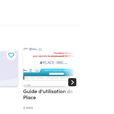
Guide d'utilisation de la
Quelque
Place
2 mins
2 mins