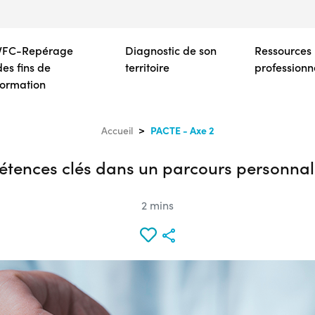
Aller
au
contenu
VFC-Repérage
Diagnostic de son
Ressources
principal
des fins de
territoire
professionn
formation
PACTE - Axe 2
Accueil
pétences clés dans un parcours personnali
2 mins