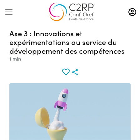
Aller
au
contenu
principal
Axe 3 : Innovations et
expérimentations au service du
développement des compétences
1 min