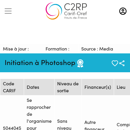
Aller
au
contenu
principal
Mise à jour :
Formation :
Source : Media
09/01/2026
1228062
Management
Initiation à Photoshop
Session de formation
Code
Niveau de
Dates
Financeur(s)
Lieu
CARIF
sortie
Se
rapprocher
de
l'organisme
Sans
Autre
Comp
504404S
pour
niveau
financeur