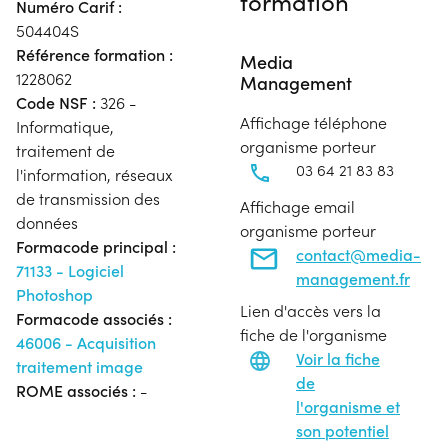
formation
Numéro Carif :
504404S
Référence formation :
Media
1228062
Management
Code NSF :
326 -
Affichage téléphone
Informatique,
organisme porteur
traitement de
03 64 21 83 83
l'information, réseaux
de transmission des
Affichage email
données
organisme porteur
Formacode principal :
contact@media-
71133 - Logiciel
management.fr
Photoshop
Lien d'accès vers la
Formacode associés :
fiche de l'organisme
46006 - Acquisition
Voir la fiche
traitement image
de
ROME associés :
-
l'organisme et
son potentiel