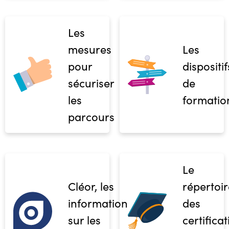
Les
mesures
Les
pour
dispositif
sécuriser
de
les
formatio
parcours
Le
Cléor, les
répertoir
informations
des
sur les
certifica