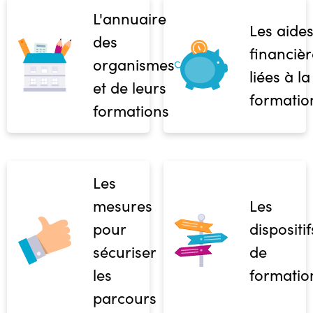
L'annuaire
Les aide
des
financièr
organismes
liées à la
et de leurs
formatio
formations
Les
mesures
Les
pour
dispositif
sécuriser
de
les
formatio
parcours