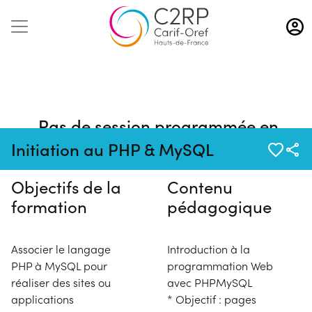
Aller
au
contenu
principal
Pas de session programmée en
ce moment
Initiation au PHP & MySQL
Objectifs de la
Contenu
formation
pédagogique
Associer le langage
Introduction à la
PHP à MySQL pour
programmation Web
réaliser des sites ou
avec PHPMySQL
applications
* Objectif : pages