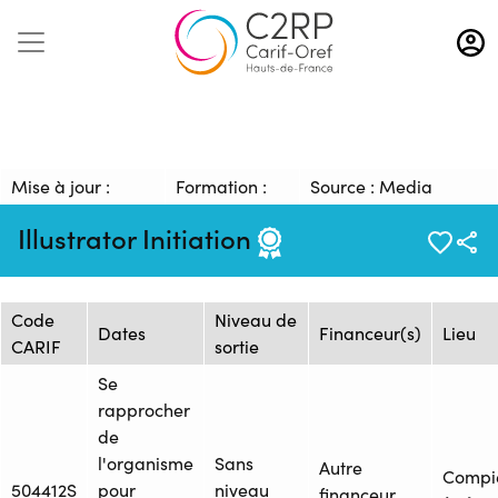
Aller
au
contenu
principal
Mise à jour :
Formation :
Source : Media
09/01/2026
1324081
Management
Illustrator Initiation
Session de formation
Code
Niveau de
Dates
Financeur(s)
Lieu
CARIF
sortie
Se
rapprocher
de
l'organisme
Sans
Autre
Compi
504412S
pour
niveau
financeur