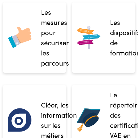
Les
mesures
Les
pour
dispositif
sécuriser
de
les
formatio
parcours
Le
Cléor, les
répertoir
informations
des
sur les
certifica
métiers
VAE en