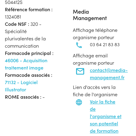
504412S
Référence formation :
Media
1324081
Management
Code NSF :
320 -
Affichage téléphone
Spécialité
organisme porteur
plurivalentes de la
03 64 21 83 83
communication
Formacode principal :
Affichage email
46006 - Acquisition
organisme porteur
traitement image
contact@media-
Formacode associés :
management.fr
71132 - Logiciel
Lien d'accès vers la
Illustrator
fiche de l'organisme
ROME associés :
-
Voir la fiche
de
l'organisme et
son potentiel
de formation