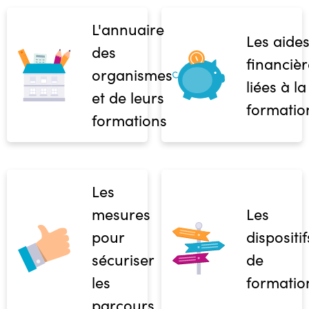
L'annuaire
Les aide
des
financièr
organismes
liées à la
et de leurs
formatio
formations
Les
mesures
Les
pour
dispositif
sécuriser
de
les
formatio
parcours