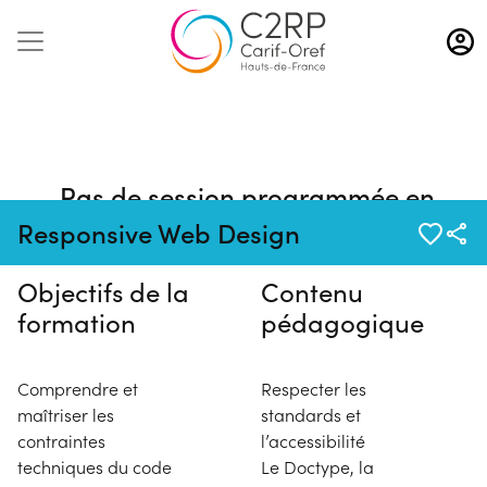
Aller
au
contenu
principal
Pas de session programmée en
ce moment
Responsive Web Design
Objectifs de la
Contenu
formation
pédagogique
Comprendre et
Respecter les
maîtriser les
standards et
contraintes
l’accessibilité
techniques du code
Le Doctype, la