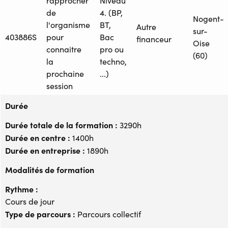
rapprocher
Niveau
de
4. (BP,
Nogent-
l'organisme
BT,
Autre
sur-
403886S
pour
Bac
financeur
Oise
connaitre
pro ou
(60)
la
techno,
prochaine
...)
session
Durée
Durée totale de la formation :
3290h
Durée en centre :
1400h
Durée en entreprise :
1890h
Modalités de formation
Rythme :
Cours de jour
Type de parcours :
Parcours collectif