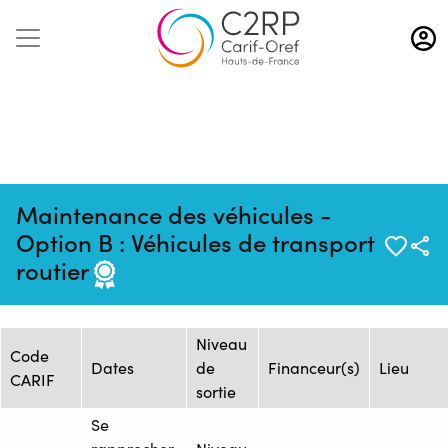
Aller
au
contenu
principal
Maintenance des véhicules -
Mise à jour :
Formation :
Source : Flux CCI
Option B : Véhicules de transport
08/08/2026
1404523
Hauts-de-France
routier
Session de formation
Niveau
Code
Dates
de
Financeur(s)
Lieu
CARIF
sortie
Se