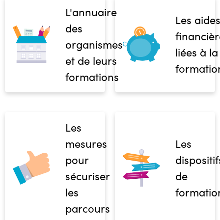
L'annuaire
Les aide
des
financièr
organismes
liées à la
et de leurs
formatio
formations
Les
mesures
Les
pour
dispositif
sécuriser
de
les
formatio
parcours