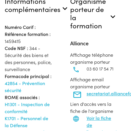
Informations
Organisme
complémentaires
porteur de
la
formation
Numéro Carif :
Référence formation :
1459415
Alliance
Code NSF :
344 -
Affichage téléphone
Sécurité des biens et
organisme porteur
des personnes, police,
03 60 17 54 71
surveillance
Formacode principal :
Affichage email
42854 - Prévention
organisme porteur
sécurité
secretariat.allianc
ROME associés :
Lien d'accès vers la
H1301 - Inspection de
fiche de l'organisme
conformité
Voir la fiche
K1701 - Personnel de
de
la Défense