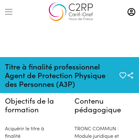
Aller
au
contenu
principal
Titre à finalité professionnel
Pas de session programmée en
Agent de Protection Physique
ce moment
des Personnes (A3P)
Objectifs de la
Contenu
formation
pédagogique
Acquérir le titre à
TRONC COMMUN :
finalité
Module juridique et