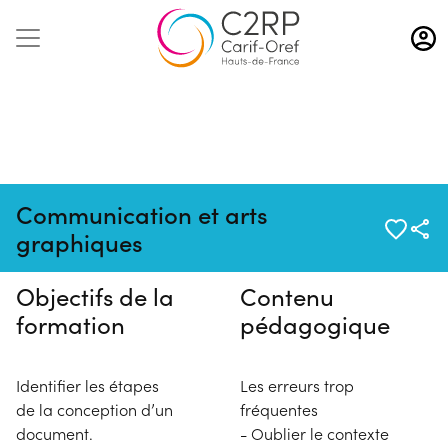
Aller
au
contenu
principal
Pas de session programmée en
Communication et arts
ce moment
graphiques
Objectifs de la
Contenu
formation
pédagogique
Identifier les étapes
Les erreurs trop
de la conception d’un
fréquentes
document.
- Oublier le contexte