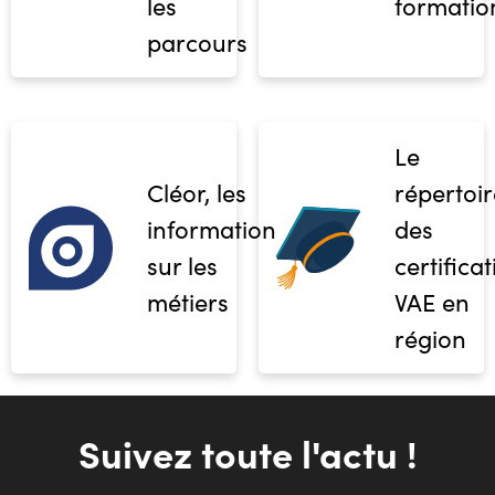
les
formatio
parcours
Le
Cléor, les
répertoir
informations
des
sur les
certifica
métiers
VAE en
région
Suivez toute l'actu !