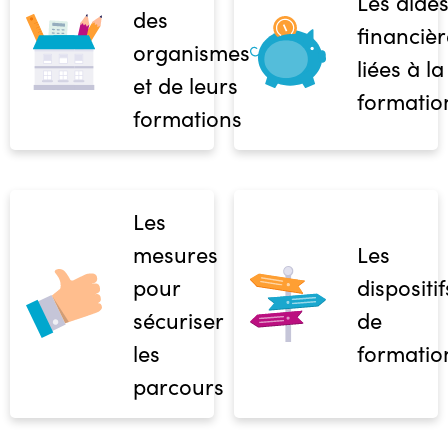
Les aide
des
financièr
organismes
liées à la
et de leurs
formatio
formations
Les
mesures
Les
pour
dispositif
sécuriser
de
les
formatio
parcours