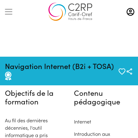
Aller
au
contenu
principal
Pas de session programmée en
Navigation Internet (B2i + TOSA)
ce moment
Objectifs de la
Contenu
formation
pédagogique
Au fil des dernières
Internet
décennies, l'outil
Introduction aux
informatique a pris