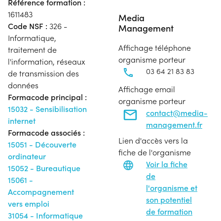
Référence formation :
1611483
Media
Code NSF :
326 -
Management
Informatique,
Affichage téléphone
traitement de
organisme porteur
l'information, réseaux
03 64 21 83 83
de transmission des
données
Affichage email
Formacode principal :
organisme porteur
15032 - Sensibilisation
contact@media-
internet
management.fr
Formacode associés :
Lien d'accès vers la
15051 - Découverte
fiche de l'organisme
ordinateur
Voir la fiche
15052 - Bureautique
de
15061 -
l'organisme et
Accompagnement
son potentiel
vers emploi
de formation
31054 - Informatique