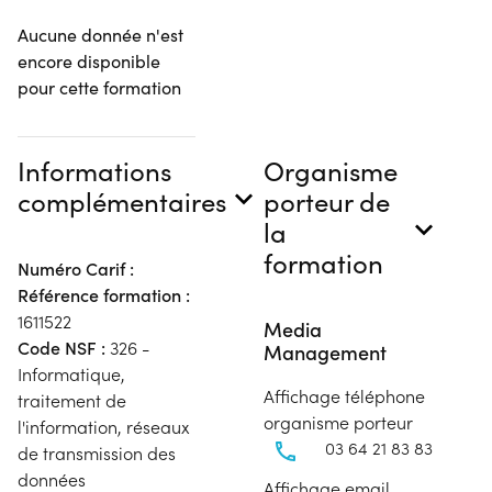
Aucune donnée n'est
encore disponible
pour cette formation
Informations
Organisme
complémentaires
porteur de
la
formation
Numéro Carif :
Référence formation :
1611522
Media
Code NSF :
326 -
Management
Informatique,
Affichage téléphone
traitement de
organisme porteur
l'information, réseaux
03 64 21 83 83
de transmission des
données
Affichage email