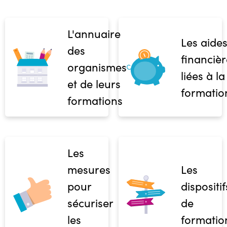
L'annuaire
Les aide
des
financièr
organismes
liées à la
et de leurs
formatio
formations
Les
mesures
Les
pour
dispositif
sécuriser
de
les
formatio