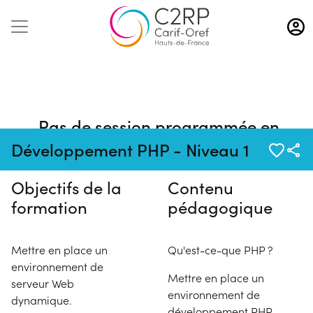
Aller
au
contenu
principal
Pas de session programmée en
ce moment
Développement PHP - Niveau 1
Objectifs de la
Contenu
formation
pédagogique
Mettre en place un
Qu'est-ce-que PHP ?
environnement de
Mettre en place un
serveur Web
environnement de
dynamique.
développement PHP