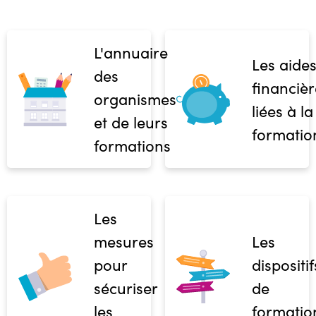
L'annuaire
Les aide
des
financièr
organismes
liées à la
et de leurs
formatio
formations
Les
mesures
Les
pour
dispositif
sécuriser
de
les
formatio