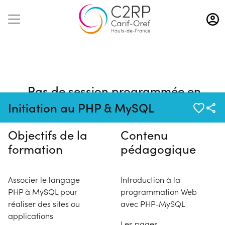
Aller
au
contenu
principal
Pas de session programmée en
ce moment
Initiation au PHP & MySQL
Objectifs de la
Contenu
formation
pédagogique
Associer le langage
Introduction à la
PHP à MySQL pour
programmation Web
réaliser des sites ou
avec PHP-MySQL
applications
Les pages