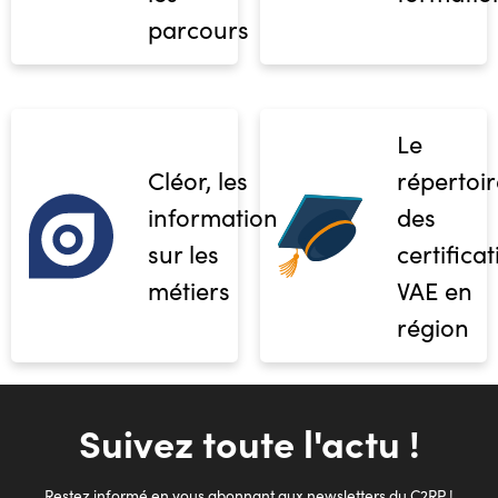
parcours
Le
Cléor, les
répertoir
informations
des
sur les
certifica
métiers
VAE en
région
Suivez toute l'actu !
Restez informé en vous abonnant aux newsletters du C2RP !