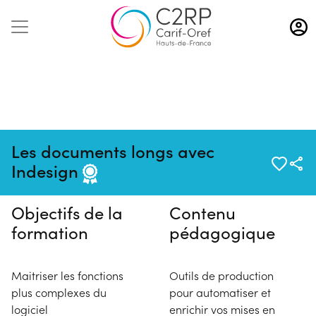
Aller
au
contenu
principal
Pas de session programmée en
Les documents longs avec
ce moment
Indesign
Objectifs de la
Contenu
formation
pédagogique
Maitriser les fonctions
Outils de production
plus complexes du
pour automatiser et
logiciel
enrichir vos mises en