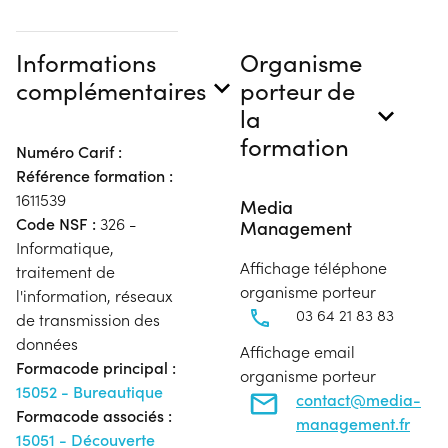
Informations
Organisme
complémentaires
porteur de
la
formation
Numéro Carif :
Référence formation :
1611539
Media
Code NSF :
326 -
Management
Informatique,
Affichage téléphone
traitement de
organisme porteur
l'information, réseaux
03 64 21 83 83
de transmission des
données
Affichage email
Formacode principal :
organisme porteur
15052 - Bureautique
contact@media-
Formacode associés :
management.fr
15051 - Découverte