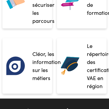
sécuriser
de
les
formatio
parcours
Le
Cléor, les
répertoir
informations
des
sur les
certifica
métiers
VAE en
région