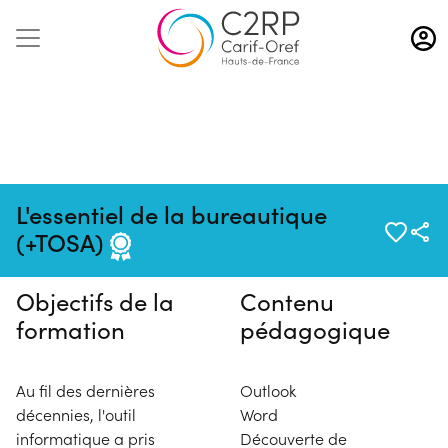
Aller
au
contenu
principal
Pas de session programmée en
L'essentiel de la bureautique
ce moment
(+TOSA)
Objectifs de la
Contenu
formation
pédagogique
Au fil des dernières
Outlook
décennies, l'outil
Word
informatique a pris
Découverte de