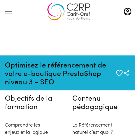
Aller
au
contenu
principal
Optimisez le référencement de
Pas de session programmée en
votre e-boutique PrestaShop
ce moment
niveau 3 - SEO
Objectifs de la
Contenu
formation
pédagogique
Comprendre les
Le Référencement
enjeux et la logique
naturel c’est quoi ?