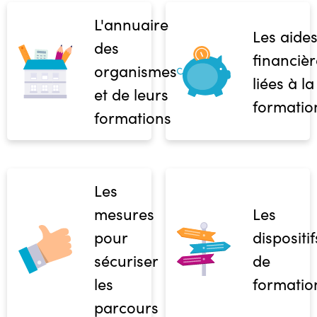
L'annuaire
Les aide
des
financièr
organismes
liées à la
et de leurs
formatio
formations
Les
mesures
Les
pour
dispositif
sécuriser
de
les
formatio
parcours