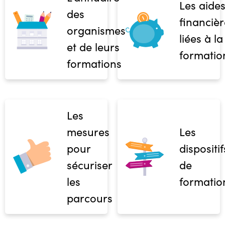
Les aide
des
financièr
organismes
liées à la
et de leurs
formatio
formations
Les
mesures
Les
pour
dispositif
sécuriser
de
les
formatio
parcours