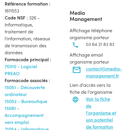
Référence formation :
1611553
Media
Code NSF :
326 -
Management
Informatique,
Affichage téléphone
traitement de
organisme porteur
l'information, réseaux
03 64 21 83 83
de transmission des
données
Affichage email
Formacode principal :
organisme porteur
70310 - Logiciel
contact@media-
PREAO
management.fr
Formacode associés :
Lien d'accès vers la
15051 - Découverte
fiche de l'organisme
ordinateur
Voir la fiche
15052 - Bureautique
de
15061 -
l'organisme et
Accompagnement
son potentiel
vers emploi
de formation
31054 - Informatique