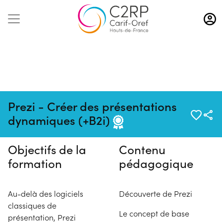
Aller
au
contenu
principal
Pas de session programmée en
Prezi - Créer des présentations
ce moment
dynamiques (+B2i)
Objectifs de la
Contenu
formation
pédagogique
Au-delà des logiciels
Découverte de Prezi
classiques de
Le concept de base
présentation, Prezi