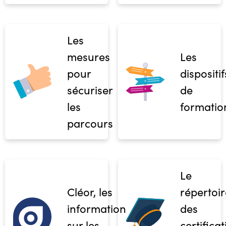
Les
mesures
Les
pour
dispositif
sécuriser
de
les
formatio
parcours
Le
Cléor, les
répertoir
informations
des
sur les
certifica