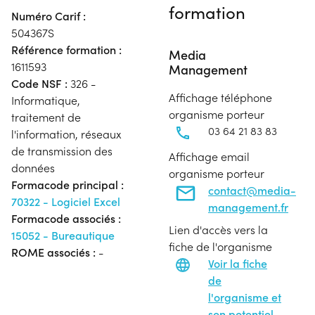
formation
Numéro Carif :
504367S
Référence formation :
Media
1611593
Management
Code NSF :
326 -
Affichage téléphone
Informatique,
organisme porteur
traitement de
03 64 21 83 83
l'information, réseaux
de transmission des
Affichage email
données
organisme porteur
Formacode principal :
contact@media-
70322 - Logiciel Excel
management.fr
Formacode associés :
Lien d'accès vers la
15052 - Bureautique
fiche de l'organisme
ROME associés :
-
Voir la fiche
de
l'organisme et
son potentiel