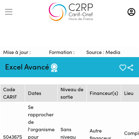
Aller
au
contenu
principal
Mise à jour :
Formation :
Source : Media
09/01/2026
1611593
Management
Excel Avancé
Session de formation
Code
Niveau de
Dates
Financeur(s)
Lieu
CARIF
sortie
Se
rapprocher
de
l'organisme
Sans
Autre
Compi
504367S
pour
niveau
financeur