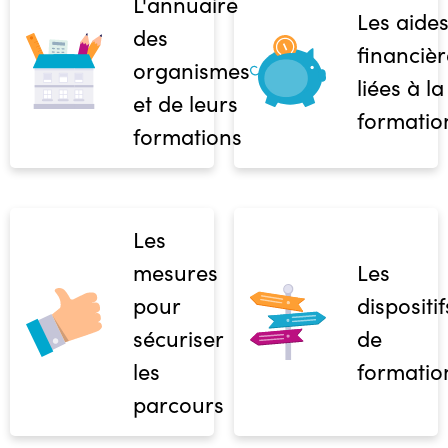
L'annuaire
Les aide
des
financièr
organismes
liées à la
et de leurs
formatio
formations
Les
mesures
Les
pour
dispositif
sécuriser
de
les
formatio
parcours