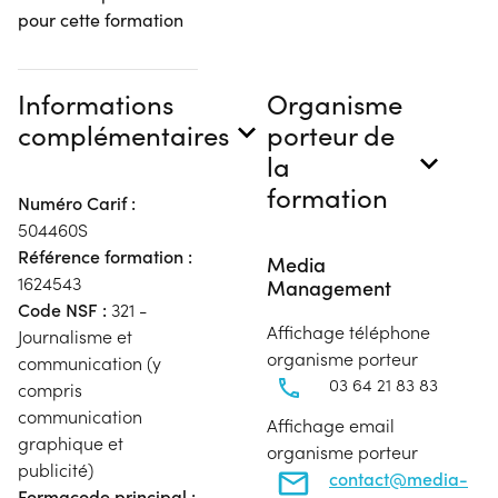
pour cette formation
Informations
Organisme
complémentaires
porteur de
la
formation
Numéro Carif :
504460S
Référence formation :
Media
1624543
Management
Code NSF :
321 -
Affichage téléphone
Journalisme et
organisme porteur
communication (y
03 64 21 83 83
compris
communication
Affichage email
graphique et
organisme porteur
publicité)
contact@media-
Formacode principal :