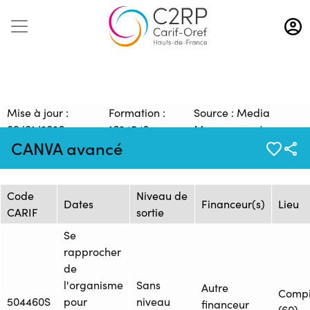
Aller
au
contenu
principal
Mise à jour :
Formation :
Source : Media
09/01/2026
1624543
Management
CANVA avancé
Session de formation
Code
Niveau de
Dates
Financeur(s)
Lieu
CARIF
sortie
Se
rapprocher
de
l'organisme
Sans
Autre
Comp
504460S
pour
niveau
financeur
(60)