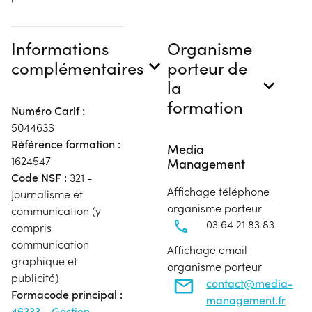
Informations
Organisme
complémentaires
porteur de
la
formation
Numéro Carif :
504463S
Référence formation :
Media
1624547
Management
Code NSF :
321 -
Affichage téléphone
Journalisme et
organisme porteur
communication (y
03 64 21 83 83
compris
communication
Affichage email
graphique et
organisme porteur
publicité)
contact@media-
Formacode principal :
management.fr
46333 - Gestion