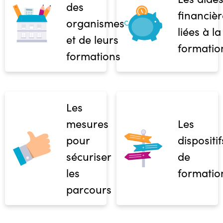
des
financièr
organismes
liées à la
et de leurs
formatio
formations
Les
mesures
Les
pour
dispositif
sécuriser
de
les
formatio
parcours