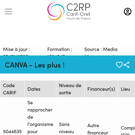
Aller
au
contenu
principal
Mise à jour :
Formation :
Source : Media
09/01/2026
1624547
Management
CANVA - Les plus !
Session de formation
Code
Niveau de
Dates
Financeur(s)
Lieu
CARIF
sortie
Se
rapprocher
de
l'organisme
Sans
Autre
Comp
504463S
pour
niveau
financeur
(60)