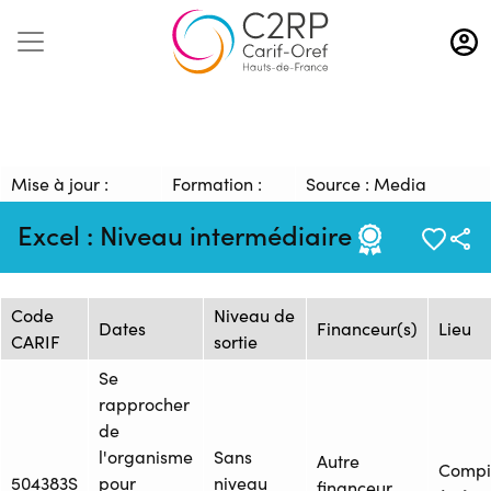
Aller
au
contenu
principal
Mise à jour :
Formation :
Source : Media
09/01/2026
1647272
Management
Excel : Niveau intermédiaire
Session de formation
Code
Niveau de
Dates
Financeur(s)
Lieu
CARIF
sortie
Se
rapprocher
de
l'organisme
Sans
Autre
Compi
504383S
pour
niveau
financeur