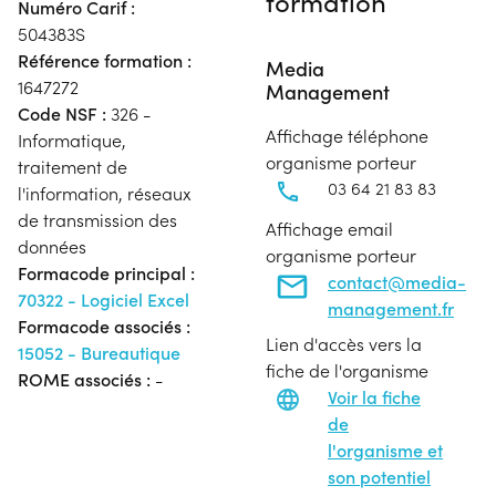
formation
Numéro Carif :
504383S
Référence formation :
Media
1647272
Management
Code NSF :
326 -
Affichage téléphone
Informatique,
organisme porteur
traitement de
03 64 21 83 83
l'information, réseaux
de transmission des
Affichage email
données
organisme porteur
Formacode principal :
contact@media-
70322 - Logiciel Excel
management.fr
Formacode associés :
Lien d'accès vers la
15052 - Bureautique
fiche de l'organisme
ROME associés :
-
Voir la fiche
de
l'organisme et
son potentiel