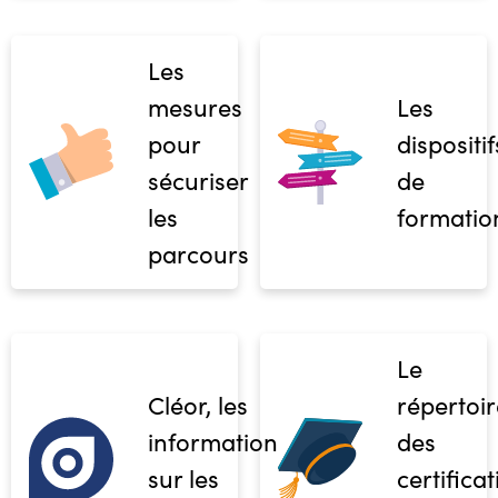
Les
mesures
Les
pour
dispositif
sécuriser
de
les
formatio
parcours
Le
Cléor, les
répertoir
informations
des
sur les
certifica