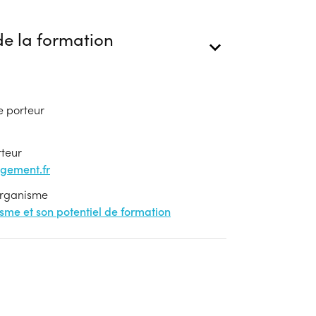
e la formation
e porteur
rteur
gement.fr
'organisme
nisme et son potentiel de formation