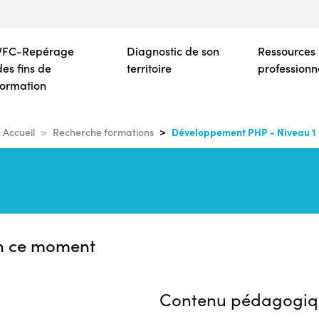
Aller
au
contenu
VFC-Repérage
Diagnostic de son
Ressources
principal
des fins de
territoire
professionn
formation
Développement PHP - Niveau 1
Accueil
Recherche formations
n ce moment
Contenu pédagogiq