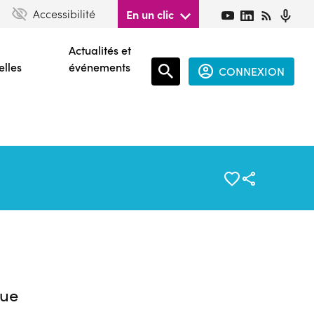
Accessibilité
En un clic
Actualités et
elles
événements
CONNEXION
Espace
connecté
guest
ue