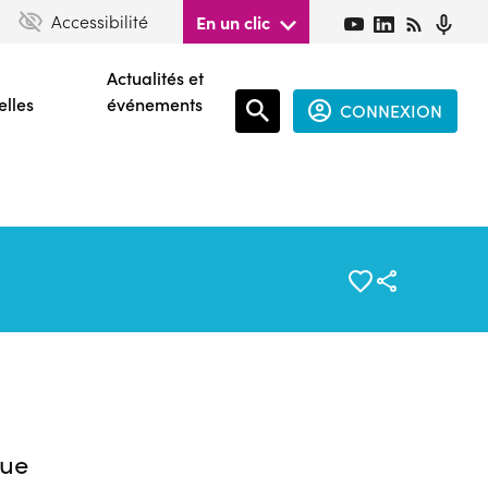
Accessibilité
En un clic
Actualités et
elles
événements
CONNEXION
Espace
connecté
guest
ue