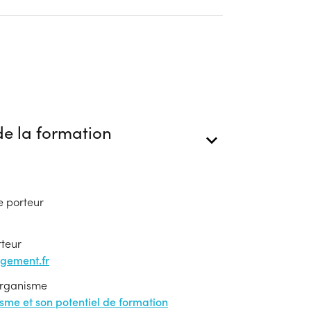
e la formation
e porteur
rteur
gement.fr
'organisme
nisme et son potentiel de formation