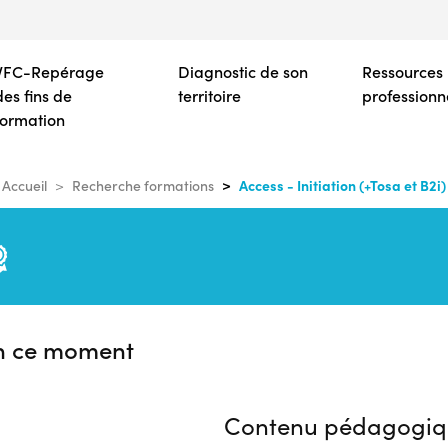
Aller
au
contenu
VFC-Repérage
Diagnostic de son
Ressources
principal
des fins de
territoire
professionn
formation
Access - Initiation (+Tosa et B2i)
Accueil
Recherche formations
n ce moment
Contenu pédagogiq