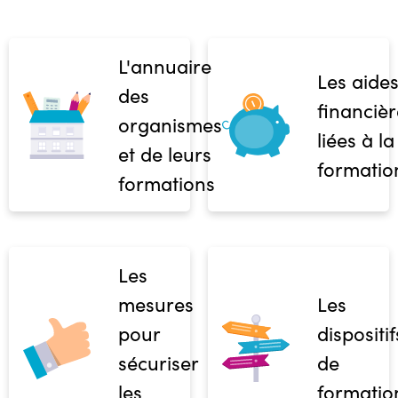
L'annuaire
Les aide
des
financièr
organismes
liées à la
et de leurs
formatio
formations
Les
mesures
Les
pour
dispositif
sécuriser
de
les
formatio