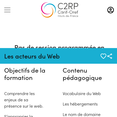
Aller
au
contenu
principal
Pas de session programmée en
ce moment
Les acteurs du Web
Objectifs de la
Contenu
formation
pédagogique
Comprendre les
Vocabulaire du Web
enjeux de sa
Les hébergements
présence sur le web.
Le nom de domaine
S’approprier la