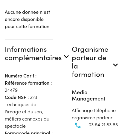
Aucune donnée n'est
encore disponible
pour cette formation
Informations
Organisme
complémentaires
porteur de
la
formation
Numéro Carif :
Référence formation :
24479
Media
Code NSF :
323 -
Management
Techniques de
Affichage téléphone
l'image et du son,
organisme porteur
métiers connexes du
03 64 21 83 83
spectacle
Formacode principal :