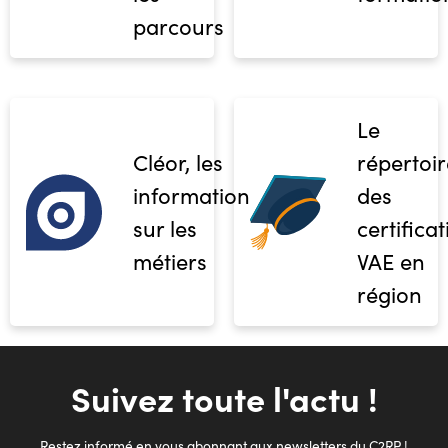
parcours
Le
Cléor, les
répertoir
informations
des
sur les
certifica
métiers
VAE en
région
Suivez toute l'actu !
Restez informé en vous abonnant aux newsletters du C2RP !