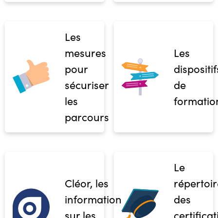
Les
mesures
Les
pour
dispositif
sécuriser
de
les
formatio
parcours
Le
Cléor, les
répertoir
informations
des
sur les
certifica