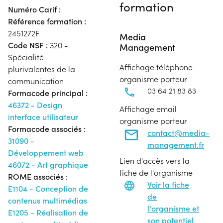
formation
Numéro Carif :
Référence formation :
2451272F
Media
Code NSF :
320 -
Management
Spécialité
Affichage téléphone
plurivalentes de la
organisme porteur
communication
03 64 21 83 83
Formacode principal :
46372 - Design
Affichage email
interface utilisateur
organisme porteur
Formacode associés :
contact@media-
31090 -
management.fr
Développement web
Lien d'accès vers la
46072 - Art graphique
fiche de l'organisme
ROME associés :
Voir la fiche
E1104 - Conception de
de
contenus multimédias
l'organisme et
E1205 - Réalisation de
son potentiel