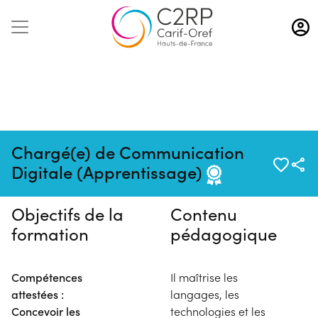
Aller
au
contenu
principal
Pas de session programmée en
Chargé(e) de Communication
ce moment
Digitale (Apprentissage)
Objectifs de la
Contenu
formation
pédagogique
Compétences
Il maîtrise les
attestées :
langages, les
Concevoir les
technologies et les