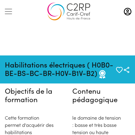
Aller
au
contenu
principal
Pas de session programmée en
Habilitations électriques ( H0B0-
ce moment
BE-BS-BC-BR-H0V-B1V-B2)
Objectifs de la
Contenu
formation
pédagogique
Cette formation
le domaine de tension
permet d'acquérir des
: basse et très basse
habilitations
tension ou haute