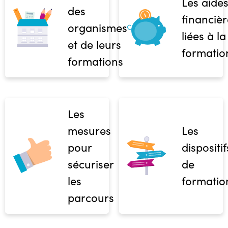
Les aide
des
financièr
organismes
liées à la
et de leurs
formatio
formations
Les
mesures
Les
pour
dispositif
sécuriser
de
les
formatio
parcours