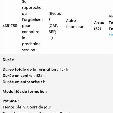
Se
rapprocher
de
Niveau
A
l'organisme
3.
Autre
Té
Arras
439176S
pour
(CAP,
financeur
(62)
Em
connaitre
BEP,
ci
la
...)
prochaine
session
Durée
Durée totale de la formation :
434h
Durée en centre :
434h
Durée en entreprise :
h
Modalités de formation
Rythme :
Temps plein, Cours de jour
Type de parcours :