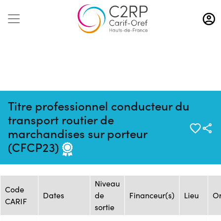
Aller
au
contenu
principal
Titre professionnel conducteur du
transport routier de
Mise à jour :
Formation :
Source : AFTRAL -
marchandises sur porteur
14/10/2025
2490426F
Arras
(CFCP23)
Session de formation
Niveau
Code
Dates
de
Financeur(s)
Lieu
Or
CARIF
sortie