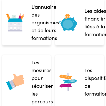
L'annuaire
Les aide
des
financièr
organismes
liées à la
et de leurs
formatio
formations
Les
mesures
Les
pour
dispositif
sécuriser
de
les
formatio
parcours