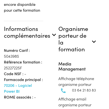
encore disponible
pour cette formation
Informations
Organisme
complémentaires
porteur de
la
formation
Numéro Carif :
504398S
Référence formation :
Media
25227225F
Management
Code NSF :
-
Affichage téléphone
Formacode principal :
organisme porteur
70206 - Logiciel
03 64 21 83 83
Power BI
ROME associés :
-
Affichage email
organisme porteur