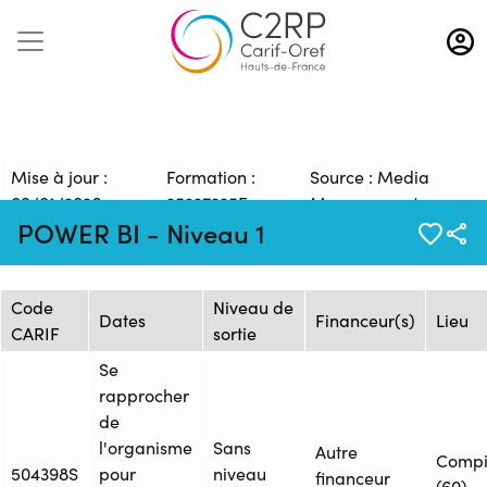
Aller
au
contenu
principal
Mise à jour :
Formation :
Source : Media
09/01/2026
25227225F
Management
POWER BI - Niveau 1
Session de formation
Code
Niveau de
Dates
Financeur(s)
Lieu
CARIF
sortie
Se
rapprocher
de
l'organisme
Sans
Autre
Comp
504398S
pour
niveau
financeur
(60)