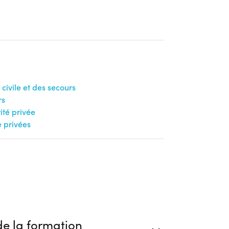
 civile et des secours
rs
té privée
e privées
e la formation