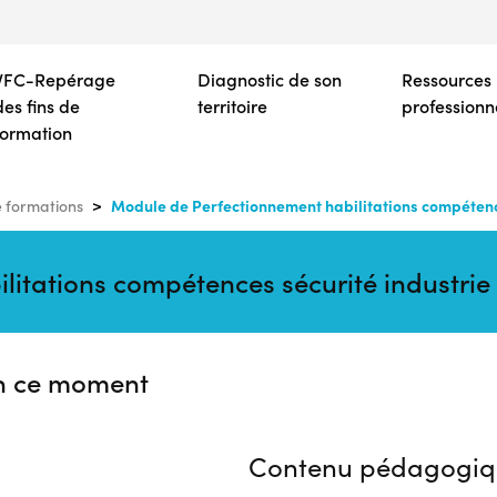
Aller
au
contenu
VFC-Repérage
Diagnostic de son
Ressources
principal
des fins de
territoire
professionn
formation
Module de Perfectionnement habilitations compétenc
 formations
itations compétences sécurité industrie
n ce moment
Contenu pédagogiq