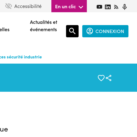
Accessibilité
En un clic
Actualités et
elles
événements
CONNEXION
Espace
connecté
es sécurité industrie
guest
ue