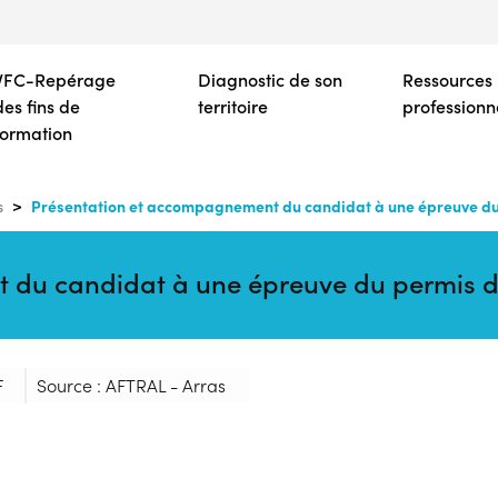
Aller
au
contenu
VFC-Repérage
Diagnostic de son
Ressources
principal
des fins de
territoire
professionn
formation
Présentation et accompagnement du candidat à une épreuve du
s
 du candidat à une épreuve du permis 
F
Source : AFTRAL - Arras