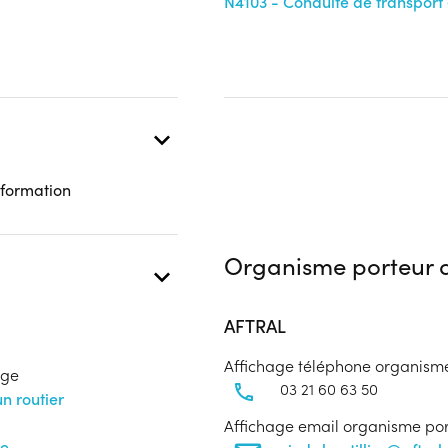
N4103 - Conduite de transport
Public :
En recherche d'emploi, Tout pu
 présentielle
Réunions d'information
Aucune information
Complément d'informat
Aucune information
 formation
Organisme porteur d
AFTRAL
Affichage téléphone organism
age
03 21 60 63 50
n routier
Affichage email organisme po
te