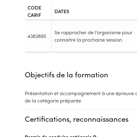
CODE
DATES
CARIF
Se rapprocher de l'organisme pour
438389S
connaitre la prochaine session
Durée
Durée totale de la formation :
2h
Objectifs de la formation
Durée en centre :
2h
Durée en entreprise :
h
Modalités de formation
Présentation et accompagnement à une épreuve d
Rythme :
de la catégorie préparée
Temps plein, Cours de jour
Type de parcours :
Parcours collectif
Certifications, reconnaissances
Dispositif
Financements à déterminer selon la situation du 
Permis de conduire catégorie D