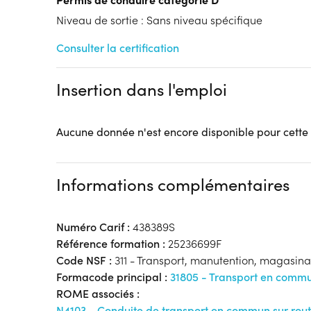
Tarif :
Niveau de sortie : Sans niveau spécifique
N.C.
Modalités d'enseignement :
Formation entièrement
Consulter la certification
Lieu de formation
Rue Hans Geiger
Insertion dans l'emploi
ZI Est
62000 Arras
Accueil sur le lieu de formation
Aucune donnée n'est encore disponible pour cette
Accès handicap :
OUI
Hébergement :
Pas d'hébergement
Restauration :
Pas de restauration
Informations complémentaires
Transport :
Pas de transport
Numéro Carif :
438389S
Référence formation :
25236699F
Code NSF :
311 - Transport, manutention, magasin
Formacode principal :
31805 - Transport en commu
ROME associés :
N4103 - Conduite de transport en commun sur rou