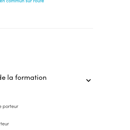
 en commun sur route
blic
s
ion
e la formation
e porteur
rteur