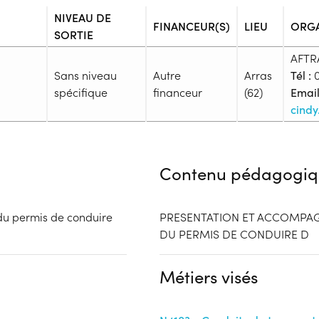
NIVEAU DE
FINANCEUR(S)
LIEU
ORG
SORTIE
AFTR
Sans niveau
Autre
Arras
Tél :
0
spécifique
financeur
(62)
Email
cindy
Admission
Niveau d'entrée requis :
Sans n
Contenu pédagogiq
Prérequis :
Titulaire du permis B français o
répondant aux conditions suivan
u permis de conduire
PRESENTATION ET ACCOMPAG
le français - Être apte médic
DU PERMIS DE CONDUIRE D
au contrôle médical de l'aptitu
obligations de recensement (po
Métiers visés
moins de 25 ans) - Être résiden
Financeur
d’un titre de séjour valide (po
satisfait à l’épreuve de l’ETG 
bénéficiaire
Autre financeur