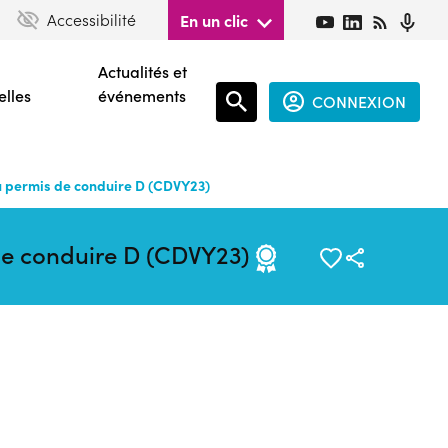
Accessibilité
En un clic
Actualités et
elles
événements
CONNEXION
Espace
connecté
 permis de conduire D (CDVY23)
guest
de conduire D (CDVY23)