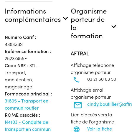
Informations
Organisme
complémentaires
porteur de
la
formation
Numéro Carif :
438438S
Référence formation :
AFTRAL
25237455F
Affichage téléphone
Code NSF :
311 -
organisme porteur
Transport,
03 21 60 63 50
manutention,
magasinage
Affichage email
Formacode principal :
organisme porteur
31805 - Transport en
cindy.boutillier@aft
commun routier
Lien d'accès vers la
ROME associés :
fiche de l'organisme
N4103 - Conduite de
Voir la fiche
transport en commun