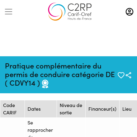
Aller
au
contenu
principal
Pratique complémentaire du
Mise à jour :
Formation :
Source : AFTRAL -
permis de conduire catégorie DE
10/10/2025
25237455F
Arras
( CDVY14 )
Session de formation
Code
Niveau de
Dates
Financeur(s)
Lieu
CARIF
sortie
Se
rapprocher