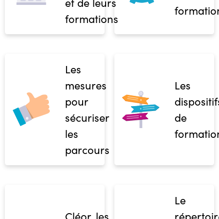
et de leurs
formatio
formations
Les
mesures
Les
pour
dispositif
sécuriser
de
les
formatio
parcours
Le
Cléor, les
répertoir