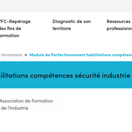
Aller
au
contenu
VFC-Repérage
Diagnostic de son
Ressources
principal
des fins de
territoire
professionn
formation
Module de Perfectionnement habilitations compétenc
 formations
itations compétences sécurité industrie
 Association de Formation
de l'Industrie