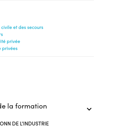
ion
 civile et des secours
rs
té privée
e privées
e la formation
ONN DE L'INDUSTRIE