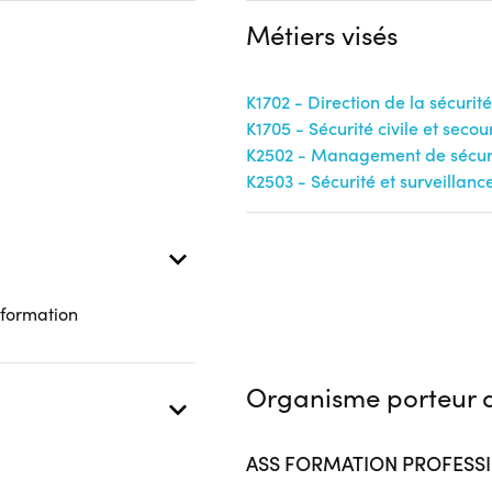
Complément d'informat
Financeur
Métiers visés
Aucune information
Conseil Régional Hauts-de-
France
K1702 - Direction de la sécurité
K1705 - Sécurité civile et secou
K2502 - Management de sécuri
 présentielle
K2503 - Sécurité et surveillanc
 formation
Organisme porteur d
ASS FORMATION PROFESSI