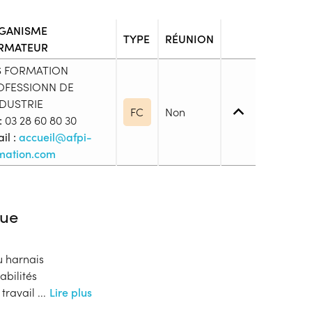
GANISME
TYPE
RÉUNION
RMATEUR
S FORMATION
OFESSIONN DE
NDUSTRIE
FC
Non
:
03 28 60 80 30
il :
accueil@afpi-
mation.com
iveau spécifique
ue
u harnais
eur d'emploi et d'asile
bilités
s
 travail
...
Lire plus