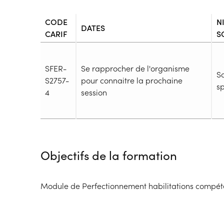
CODE
N
DATES
CARIF
S
SFER-
Se rapprocher de l'organisme
S
S2757-
pour connaitre la prochaine
sp
4
session
Durée
Durée totale de la formation :
175h
Objectifs de la formation
Durée en centre :
175h
Durée en entreprise :
h
Modalités de formation
Module de Perfectionnement habilitations compéte
Rythme :
Temps plein
Type de parcours :
Parcours collectif