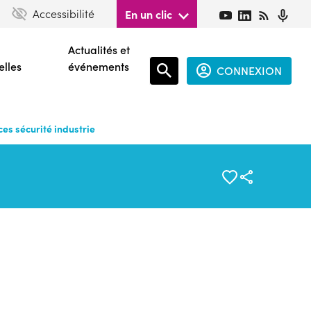
Accessibilité
En un clic
Actualités et
elles
événements
CONNEXION
Espace
connecté
es sécurité industrie
guest