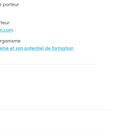
e porteur
rteur
on.com
'organisme
nisme et son potentiel de formation