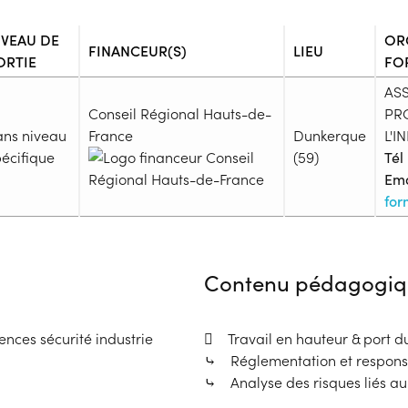
IVEAU DE
OR
FINANCEUR(S)
LIEU
ORTIE
FO
AS
Conseil Régional Hauts-de-
PR
ans niveau
France
Dunkerque
L'I
écifique
(59)
Tél 
Ema
for
Admission
Niveau d'entrée requis :
Sans n
Contenu pédagogiq
Prérequis :
-
Public :
nces sécurité industrie
 Travail en hauteur & port d
En recherche d'emploi, Demand
⤷ Réglementation et responsa
Réunions d'information
⤷ Analyse des risques liés au
Aucune information