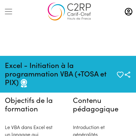
Aller
au
contenu
principal
Excel - Initiation à la
Pas de session programmée en
programmation VBA (+TOSA et
ce moment
PIX)
Objectifs de la
Contenu
formation
pédagogique
Le VBA dans Excel est
Introduction et
un langage qui
généralités