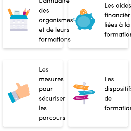
L'annuaire
Les aide
des
financièr
organismes
liées à la
et de leurs
formatio
formations
Les
mesures
Les
pour
dispositif
sécuriser
de
les
formatio
parcours