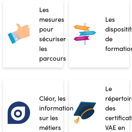
Les
mesures
Les
pour
dispositif
sécuriser
de
les
formatio
parcours
Le
Cléor, les
répertoir
informations
des
sur les
certifica
métiers
VAE en