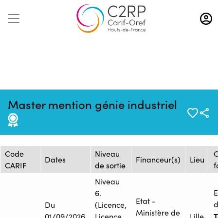
Aller
au
contenu
principal
Mise à jour :
Formation :
Source : Flux
Master mention génie industriel
06/08/2026
ONISEP_2472092F
ONISEP
Session de formation
Code
Niveau
Dates
Financeur(s)
Lieu
CARIF
de sortie
f
Niveau
6.
Etat -
d
Du
(Licence,
Ministère de
T
01/09/2026
Licence
Lille