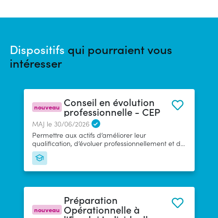
Dispositifs
qui pourraient vous
intéresser
Conseil en évolution
nouveau
professionnelle - CEP
MAJ le 30/06/2026
Permettre aux actifs d’améliorer leur
qualification, d’évoluer professionnellement et de
sécuriser leur parcours professionnel par un
accompagnement gratuit et personnalisé,
accessible tout au long de la vie professionnelle.
Le CEP est assuré par des conseillers
d'organismes habilités.
Préparation
Opérationnelle à
nouveau