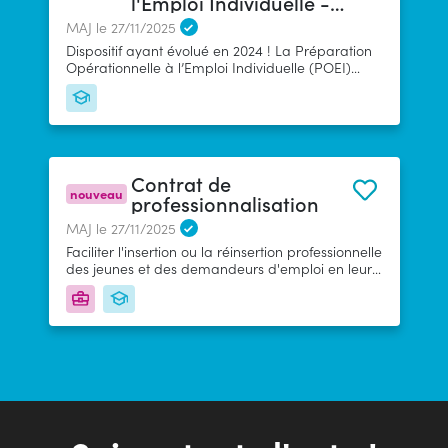
l'Emploi Individuelle -
POEI
MAJ le 27/11/2025
Dispositif ayant évolué en 2024 ! La Préparation
Opérationnelle à l’Emploi Individuelle (POEI)
permet de former un demandeur d’emploi avant
embauche. Il est formé avec l’accord du futur
employeur sur les compétences nécessaires et
permettant d’intégrer le poste à pourvoir.
Contrat de
nouveau
professionnalisation
MAJ le 27/11/2025
Faciliter l'insertion ou la réinsertion professionnelle
des jeunes et des demandeurs d'emploi en leur
permettant d'acquérir une qualification dans le
cadre d'un contrat de travail en alternance
associant périodes de formation et mises en
situation de travail.