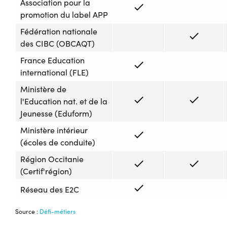
Association pour la
check
promotion du label APP
Fédération nationale
check
des CIBC (OBCAQT)
France Education
check
international (FLE)
Ministère de
check
check
l'Education nat. et de la
Jeunesse (Eduform)
Ministère intérieur
check
(écoles de conduite)
Région Occitanie
check
check
(Certif'région)
check
Réseau des E2C
Source :
Défi-métiers