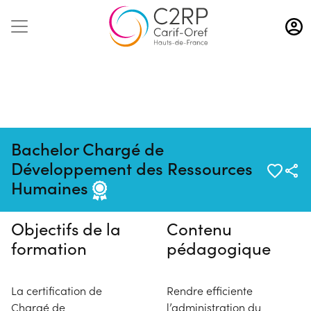
Aller
au
contenu
principal
Bachelor Chargé de
Pas de session programmée en
Développement des Ressources
ce moment
Humaines
Objectifs de la
Contenu
formation
pédagogique
La certification de
Rendre efficiente
Chargé de
l’administration du