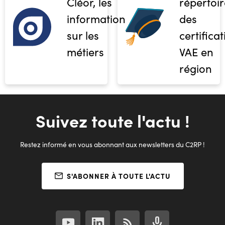
Cléor, les
répertoir
informations
des
sur les
certifica
métiers
VAE en
région
Suivez toute l'actu !
Restez informé en vous abonnant aux newsletters du C2RP !
S'ABONNER À TOUTE L'ACTU