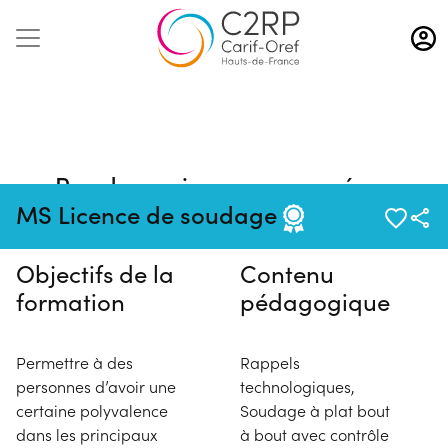
Aller
au
contenu
principal
Pas de session programmée en
ce moment
MS Licence de soudage
Objectifs de la
Contenu
formation
pédagogique
Permettre à des
Rappels
personnes d’avoir une
technologiques,
certaine polyvalence
Soudage à plat bout
dans les principaux
à bout avec contrôle