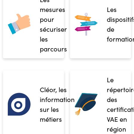
mesures
Les
pour
dispositif
sécuriser
de
les
formatio
parcours
Le
Cléor, les
répertoir
informations
des
sur les
certifica
métiers
VAE en
région