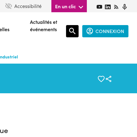
Accessibilité
En un clic
Actualités et
elles
événements
CONNEXION
Espace
connecté
ndustriel
guest
ue