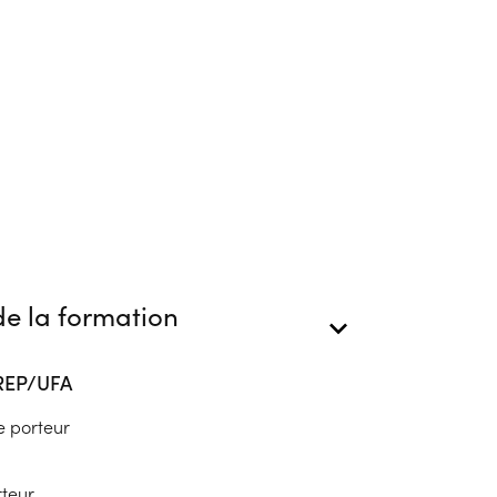
e la formation
AREP/UFA
e porteur
rteur