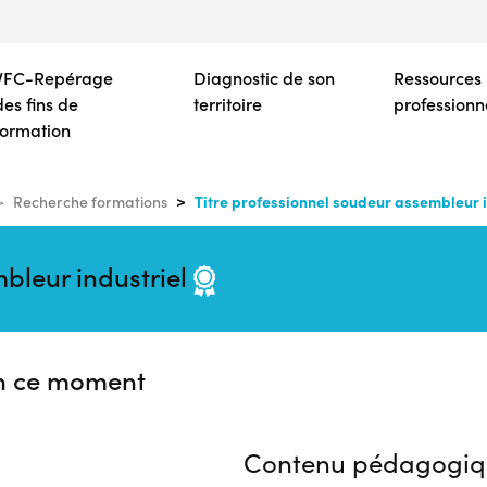
Aller
au
contenu
VFC-Repérage
Diagnostic de son
Ressources
principal
des fins de
territoire
professionn
formation
Titre professionnel soudeur assembleur i
Recherche formations
bleur industriel
n ce moment
Contenu pédagogiq