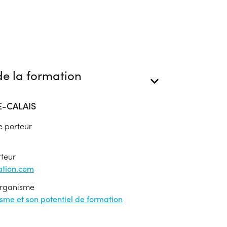
e la formation
E-CALAIS
e porteur
rteur
tion.com
'organisme
nisme et son potentiel de formation