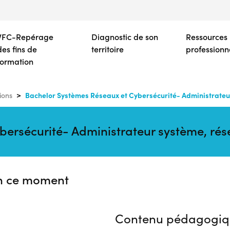
Aller
au
contenu
VFC-Repérage
Diagnostic de son
Ressources
principal
des fins de
territoire
professionn
formation
Bachelor Systèmes Réseaux et Cybersécurité- Administrateur
ions
ersécurité- Administrateur système, rés
n ce moment
Contenu pédagogiq