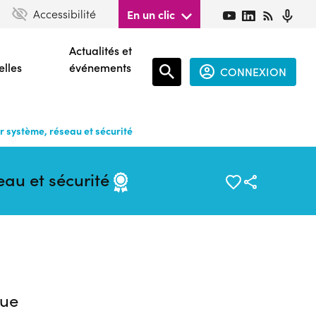
Accessibilité
En un clic
Actualités et
elles
événements
CONNEXION
Espace
connecté
 système, réseau et sécurité
guest
eau et sécurité
ue