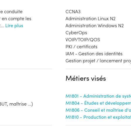
 de conduite
CCNA3
t en compte les
Administration Linux N2
r
...
Lire plus
Administration Windows N2
CyberOps
VOIP/TOIP/QOS
PKI / certificats
IAM - Gestion des identités
Gestion projet / lancement pro
Métiers visés
M1801 - Administration de sys
M1804 - Études et développem
UT, maîtrise ...)
M1806 - Conseil et maîtrise d
M1810 - Production et exploita