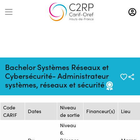
Aller
au
contenu
principal
Bachelor Systèmes Réseaux et
Mise à jour :
Formation :
Source : CFAI REGION NORD
Cybersécurité- Administrateur
25/02/2026
25105729F
PAS-DE-CALAIS - Siège
systèmes, réseaux et sécurité
Session de formation
Code
Niveau
Dates
Financeur(s)
Lieu
CARIF
de sortie
Niveau
6.