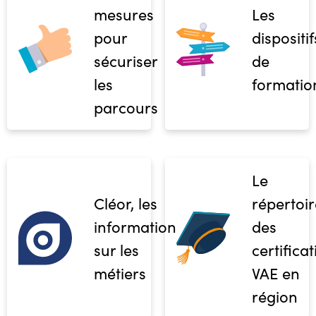
mesures
Les
pour
dispositif
sécuriser
de
les
formatio
parcours
Le
Cléor, les
répertoir
informations
des
sur les
certifica
métiers
VAE en
région