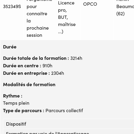
Licence
OPCO
352349S
pour
Beaumo
pro,
connaitre
(62)
BUT,
la
maîtrise
prochaine
...)
session
Durée
Durée totale de la formation :
3214h
Durée en centre :
910h
Durée en entreprise :
2304h
Modalités de formation
Rythme :
Temps plein
Type de parcours :
Parcours collectif
Dispositif
Formation par voie de l'Apprentissage