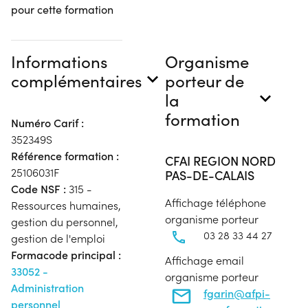
pour cette formation
Informations
Organisme
complémentaires
porteur de
la
formation
Numéro Carif :
352349S
Référence formation :
CFAI REGION NORD
25106031F
PAS-DE-CALAIS
Code NSF :
315 -
Affichage téléphone
Ressources humaines,
organisme porteur
gestion du personnel,
03 28 33 44 27
gestion de l'emploi
Formacode principal :
Affichage email
33052 -
organisme porteur
Administration
fgarin@afpi-
personnel