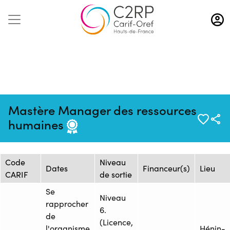
Aller
au
contenu
principal
Mise à jour :
Formation :
Source : CFAI REGION NORD
Mastère Manager des ressources
31/03/2025
25106031F
PAS-DE-CALAIS - Siège
humaines
Session de formation
Code
Niveau
Dates
Financeur(s)
Lieu
CARIF
de sortie
Se
Niveau
rapprocher
6.
de
(Licence,
l'organisme
Hénin-