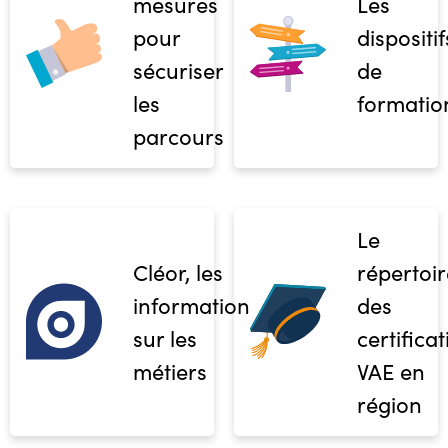
mesures
Les
pour
dispositif
sécuriser
de
les
formatio
parcours
Le
Cléor, les
répertoir
informations
des
sur les
certifica
métiers
VAE en
région