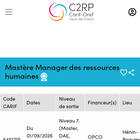
Aller
au
contenu
principal
Mise à jour :
Formation :
Source : CFAI REGION NORD
Mastère Manager des ressources
25/02/2026
26254192F
PAS-DE-CALAIS - Siège
humaines
Session de formation
Code
Niveau
Dates
Financeur(s)
Lieu
CARIF
de sortie
Niveau 7.
Du
(Master,
Hénin-
01/09/2026
DAE,
OPCO
545171S
Beaum