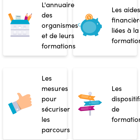
L'annuaire
Les aide
des
financièr
organismes
liées à la
et de leurs
formatio
formations
Les
mesures
Les
pour
dispositif
sécuriser
de
les
formatio
parcours