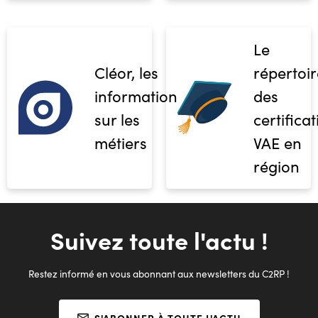
Le
Cléor, les
répertoir
informations
des
sur les
certifica
métiers
VAE en
région
Suivez toute l'actu !
Restez informé en vous abonnant aux newsletters du C2RP !
S'ABONNER À TOUTE L'ACTU