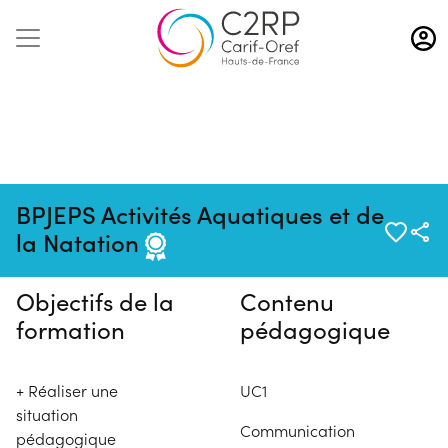
Aller
au
contenu
principal
Pas de session programmée en
BPJEPS Activités Aquatiques et de
ce moment
la Natation
Objectifs de la
Contenu
formation
pédagogique
+ Réaliser une
UC1
situation
Communication
pédagogique