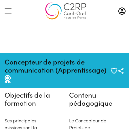
Aller
au
contenu
principal
Concepteur de projets de
Pas de session programmée en
communication (Apprentissage)
ce moment
Objectifs de la
Contenu
formation
pédagogique
Ses principales
Le Concepteur de
missions sont la
Projets de