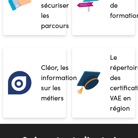
sécuriser
de
les
formatio
parcours
Le
Cléor, les
répertoir
informations
des
sur les
certifica
métiers
VAE en
région